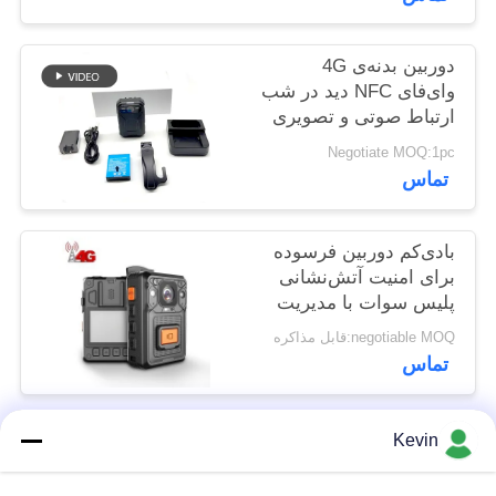
پرونده
ها
دوربین بدنه‌‌ی 4G
وای‌فای NFC دید در شب
ارتباط صوتی و تصویری
درخواست
دو طرفه
Negotiate MOQ:1pc
نقل قول
تماس
نقشه
بادی‌کم دوربین فرسوده
سایت
برای امنیت آتش‌نشانی
پلیس سوات با مدیریت
نرم‌افزار VMS
negotiable MOQ:قابل مذاکره
سیاست
تماس
حفظ
حریم
Kevin
دسته بندی های محبوب
همه
خصوصی