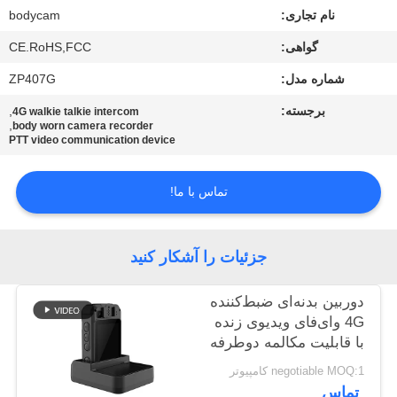
نام تجاری:
bodycam
تور
گواهی:
CE.RoHS,FCC
کارخانه
شماره مدل:
ZP407G
برجسته:
,
4G walkie talkie intercom
کنترل
,
body worn camera recorder
PTT video communication device
کیفیت
تماس با ما!
با
ما
جزئیات را آشکار کنید
تماس
بگیرید
دوربین بدنه‌ای ضبط‌کننده
4G وای‌فای ویدیوی زنده
با قابلیت مکالمه دوطرفه
اخبار
برای نیروهای نظامی،
negotiable MOQ:1 کامپیوتر
پلیس و دوربین‌های جنگی
تماس