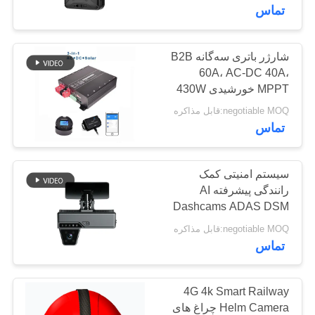
تماس
تور
کارخانه
شارژر باتری سه‌گانه B2B
137
60A، AC-DC 40A،
دوربین 4G بدنه
MPPT خورشیدی 430W
کنترل
negotiable MOQ:قابل مذاکره
فرسوده
کیفیت
تماس
با
سیستم امنیتی کمک
ما
رانندگی پیشرفته AI
Dashcams ADAS DSM
301
تماس
SOS GPS
negotiable MOQ:قابل مذاکره
دوربین ایمنی کلاه
بگیرید
تماس
ایمنی
اخبار
4G 4k Smart Railway
Helm Camera چراغ های