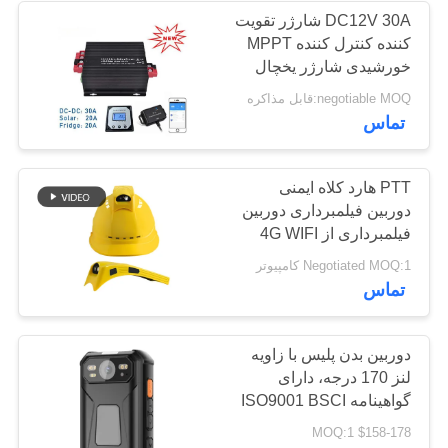
DC12V 30A شارژر تقویت
کننده کنترل کننده MPPT
125
خورشیدی شارژر یخچال
برای RV
negotiable MOQ:قابل مذاکره
شارژر باتری DC
تماس
PTT هارد کلاه ایمنی
دوربین فیلمبرداری دوربین
فیلمبرداری از 4G WIFI
پشتیبانی می کند
86
Negotiated MOQ:1 کامپیوتر
تماس
دوربین پوشیده شده
بدن
دوربین بدن پلیس با زاویه
لنز 170 درجه، دارای
گواهینامه ISO9001 BSCI
SEDEX و LCD 2.0 اینچی
$158-178 MOQ:1
HD