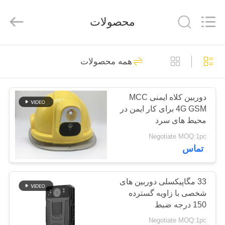
Shenzhen
Ouxiang
Electronic
محصولات
Co.,
Ltd..
All
Rights
Reserved.
خونه
186
همه محصولات
دوربین های فرسوده
محصولات
پلیس
دوربین کلاه ایمنی MCC
4G GSM برای کار ایمن در
ویدیو
محیط های سرد
Negotiate MOQ:1pc
نمایش
تماس
117
VR
33 مگاپیکسلی دوربین های
دوربین های بدن پلیس
شخصی با زاویه گسترده
درباره
150 درجه ضبط
ما
Negotiate MOQ:1pc