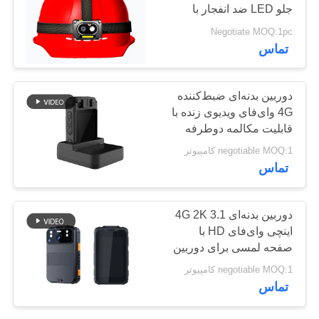
جلو LED ضد انفجار با
پرونده
دوربین ضد لرزش
Negotiate MOQ:1pc
ها
142
تماس
درخواست
دوربین های داش 4G
دوربین بدنه‌ای ضبط‌کننده
نقل قول
4G وای‌فای ویدیوی زنده با
قابلیت مکالمه دوطرفه
برای نیروهای نظامی،
نقشه
negotiable MOQ:1 کامپیوتر
پلیس و دوربین‌های جنگی
تماس
سایت
56
دوربین بدنه‌ای 4G 2K 3.1
سیاست
اینچی وای‌فای HD با
4G DVR موبایل
حفظ
صفحه لمسی برای دوربین
امنیتی مجریان قانون
حریم
negotiable MOQ:1 کامپیوتر
تماس
خصوصی