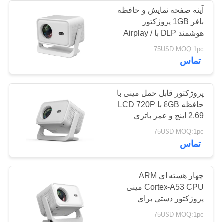
آینه صفحه نمایش و حافظه
بافر 1GB پروژکتور
124
هوشمند DLP با Airplay /
MiraCast
75USD MOQ:1pc
شارژر باتری DC
تماس
پروژکتور قابل حمل مینی با
حافظه 8GB با LCD 720P
2.69 اینچ و عمر باتری
طولانی مدت
86
75USD MOQ:1pc
تماس
دوربین پوشیده شده
بدن
چهار هسته ای ARM
Cortex-A53 CPU مینی
پروژکتور دستی برای
جلسات تجاری و ارائه
75USD MOQ:1pc