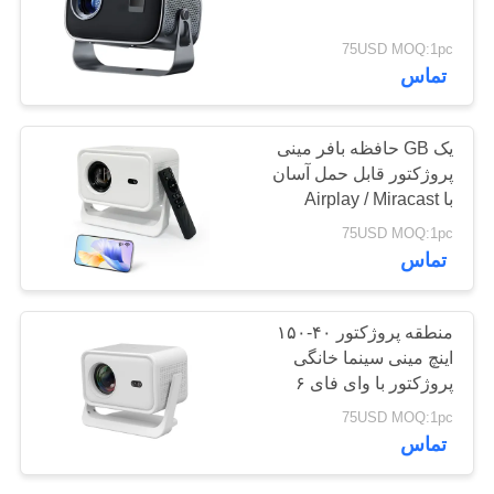
پرونده
75USD MOQ:1pc
ها
140
تماس
درخواست
دوربین های داش 4G
یک GB حافظه بافر مینی
نقل قول
پروژکتور قابل حمل آسان
با Airplay / Miracast
Screen Mirror و 1.2m-
نقشه
75USD MOQ:1pc
4.5m فاصله پروژکتور
تماس
سایت
56
منطقه پروژکتور ۴۰-۱۵۰
سیاست
اینچ مینی سینما خانگی
4G DVR موبایل
حفظ
پروژکتور با وای فای ۶
۲٫۴G / ۵G
حریم
75USD MOQ:1pc
۸۰۲.۱۱a/b/g/n/ac/ax
تماس
خصوصی