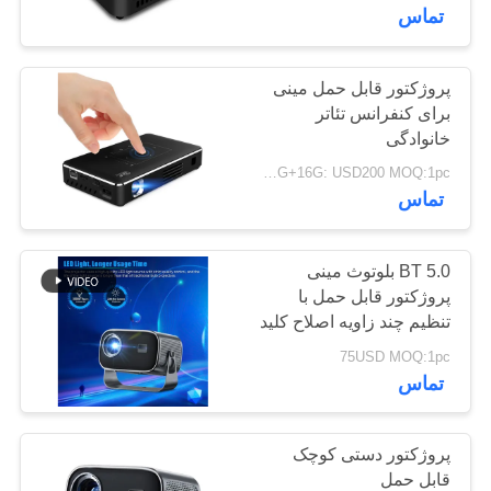
تماس
تور
کارخانه
پروژکتور قابل حمل مینی
137
برای کنفرانس تئاتر
دوربین 4G بدنه
خانوادگی
کنترل
1G+8G: USD190/2G+16G: USD200 MOQ:1pc
فرسوده
کیفیت
تماس
با
BT 5.0 بلوتوث مینی
ما
پروژکتور قابل حمل با
تنظیم چند زاویه اصلاح کلید
301
تماس
و چیپ صفحه نمایش منبع
75USD MOQ:1pc
دوربین ایمنی کلاه
بگیرید
نور LED
تماس
ایمنی
اخبار
پروژکتور دستی کوچک
قابل حمل