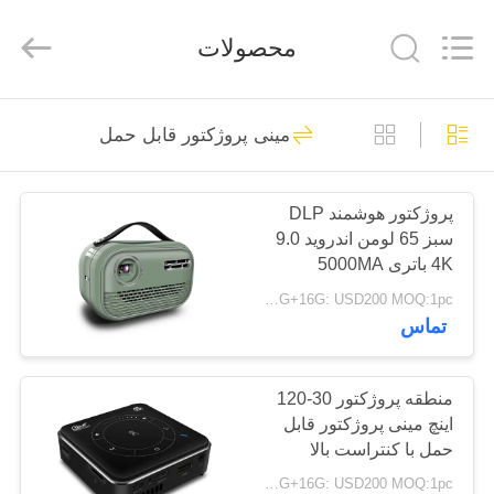
Shenzhen
Ouxiang
Electronic
محصولات
Co.,
Ltd..
All
Rights
Reserved.
خونه
186
مینی پروژکتور قابل حمل
دوربین های فرسوده
محصولات
پلیس
پروژکتور هوشمند DLP
سبز 65 لومن اندروید 9.0
ویدیو
4K باتری 5000MA
1G+8G: USD190/2G+16G: USD200 MOQ:1pc
نمایش
تماس
117
VR
منطقه پروژکتور 30-120
دوربین های بدن پلیس
اینچ مینی پروژکتور قابل
درباره
حمل با کنتراست بالا
ما
1G+8G: USD190/2G+16G: USD200 MOQ:1pc