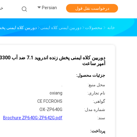
Persian
خو
درخواست نقل قول
خانه
محصولات
دوربین ایمنی کلاه ایمنی
دوربین کلاه ایمنی پخش زنده اندروید 7.1
آمپر ساعت
جزئیات محصول:
محل منبع:
.
نام تجاری:
oxiang
گواهی:
CE FCCROHS
شماره مدل:
OX-ZP640G
سند:
Brochure ZP640G-ZP642G.pdf
پرداخت: