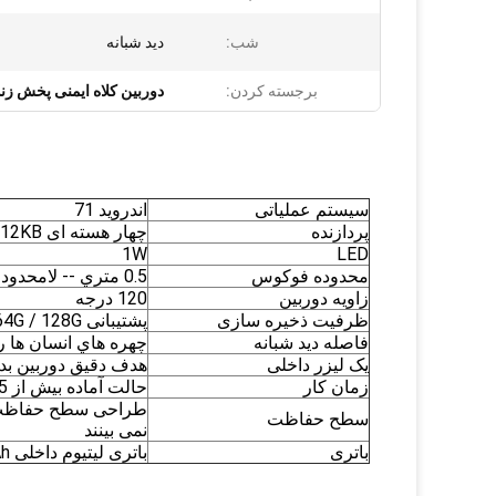
شب:
دید شبانه
برجسته کردن:
دوربین کلاه ایمنی پخش زن
سیستم عملیاتی
اندرويد 71
پردازنده
چهار هسته ای ARM@Cortex-A53 MPCore1.5GHz/512KB مخزن L2 واحد
1W
LED
محدوده فوکوس
0.5 متري -- لامحدود
زاویه دوربین
120 درجه
ظرفیت ذخیره سازی
پشتیبانی 16G / 32G / 64G / 128G ((با کارت TF استاندارد 32GB)
فاصله دید شبانه
چهره هاي انسان ها را مي توان از فاصل
یک لیزر داخلی
هدف دقیق دوربین بد
زمان کار
حالت آماده بیش از 25 ساعت، کار دوربین بیش از 6 ساعت
سطح حفاظت
نمی بینند
باتری
باتری لیتیوم داخلی 3300mAh