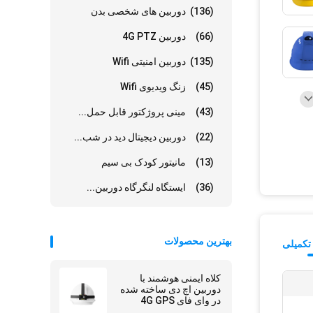
(136)
دوربین های شخصی بدن
(66)
دوربین 4G PTZ
(135)
دوربین امنیتی Wifi
(45)
زنگ ویدیوی Wifi
(43)
مینی پروژکتور قابل حمل...
(22)
دوربین دیجیتال دید در شب...
(13)
مانیتور کودک بی سیم
(36)
ایستگاه لنگرگاه دوربین...
بهترین محصولات
تکمیلی
کلاه ایمنی هوشمند با
دوربین اچ دی ساخته شده
در وای فای 4G GPS
موقعیت SOS