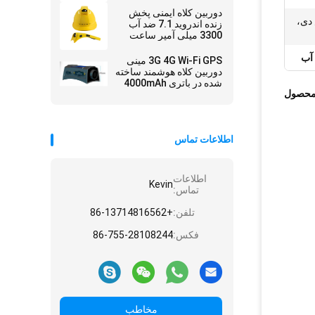
دوربین کلاه ایمنی پخش
دی،
زنده اندروید 7.1 ضد آب
3300 میلی آمپر ساعت
3G 4G Wi-Fi GPS مینی
دوربین کلاه هوشمند ساخته
شده در باتری 4000mAh
محصول
برای ضبط ویدیو
اطلاعات تماس
اطلاعات
Kevin
تماس:
تلفن:
+86-13714816562
فکس:
86-755-28108244
مخاطب