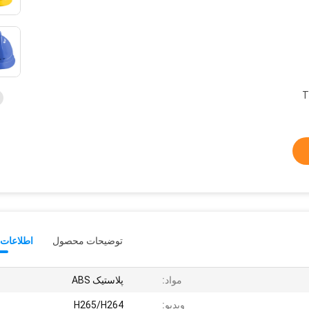
T
توضیحات محصول
اطلاعات 
مواد:
پلاستیک ABS
ویدیو:
H265/H264