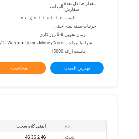
مقدار حداقل تعداد
الی ابی
سفارش:
قیمت:
ｎｅｇｏｔｉａｂｌｅ
جزئیات بسته بندی:
خنثی
زمان تحویل:
5-8 روز کاری
شرایط پرداخت:
/T، Western Union، MoneyGram
قابلیت ارائه:
15000
بهترین قیمت
مخاطب
نام:
ایمنی کلاه سخت
شبکه:
4G 3G 2.4G