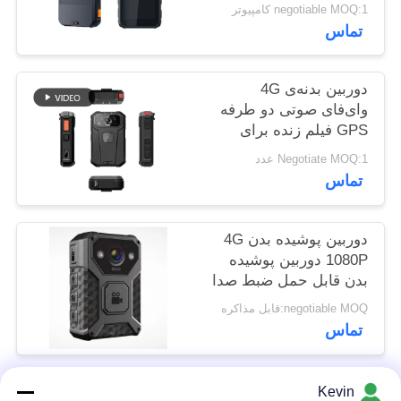
دوربین امنیتی مجریان
negotiable MOQ:1 کامپیوتر
پرونده
قانون
تماس
ها
دوربین بدنه‌ی 4G
درخواست
وای‌فای صوتی دو طرفه
GPS فیلم زنده برای
نقل قول
اجرای قانون
Negotiate MOQ:1 عدد
تماس
نقشه
سایت
دوربین پوشیده بدن 4G
1080P دوربین پوشیده
سیاست
بدن قابل حمل ضبط صدا
حفظ
negotiable MOQ:قابل مذاکره
تماس
حریم
خصوصی
Kevin