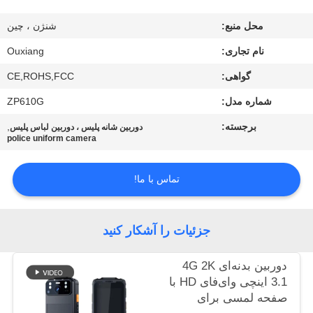
تور
محل منبع:
شنژن ، چین
کارخانه
نام تجاری:
Ouxiang
گواهی:
CE,ROHS,FCC
کنترل
شماره مدل:
ZP610G
کیفیت
برجسته:
,
دوربین شانه پلیس ، دوربین لباس پلیس
police uniform camera
با
تماس با ما!
ما
تماس
جزئیات را آشکار کنید
بگیرید
دوربین بدنه‌ای 4G 2K
اخبار
3.1 اینچی وای‌فای HD با
صفحه لمسی برای