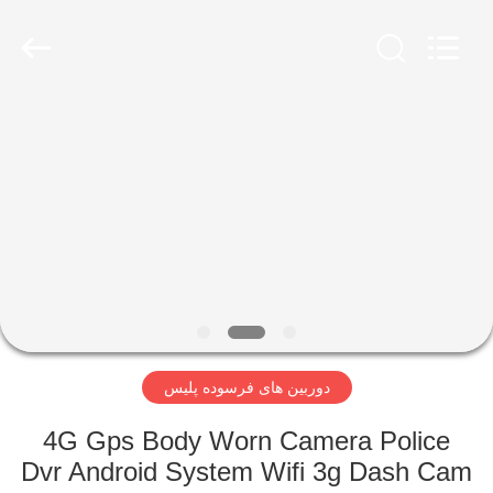
Shenzhen
Ouxiang
Electronic
Co.,
Ltd..
All
Rights
Reserved.
خونه
محصولات
ویدیو
نمایش
VR
دوربین های فرسوده پلیس
درباره
4G Gps Body Worn Camera Police
ما
Dvr Android System Wifi 3g Dash Cam