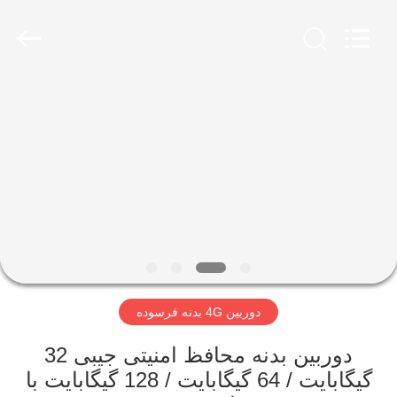
Shenzhen
Ouxiang
Electronic
Co.,
Ltd..
All
Rights
Reserved.
خونه
محصولات
ویدیو
نمایش
VR
دوربین 4G بدنه فرسوده
درباره
دوربین بدنه محافظ امنیتی جیبی 32
ما
گیگابایت / 64 گیگابایت / 128 گیگابایت با