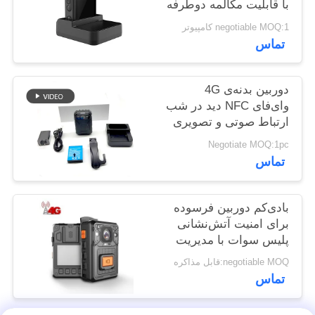
با قابلیت مکالمه دوطرفه
پرونده
برای نیروهای نظامی،
negotiable MOQ:1 کامپیوتر
ها
پلیس و دوربین‌های جنگی
تماس
درخواست
دوربین بدنه‌‌ی 4G
نقل قول
وای‌فای NFC دید در شب
ارتباط صوتی و تصویری
دو طرفه
Negotiate MOQ:1pc
نقشه
تماس
سایت
بادی‌کم دوربین فرسوده
سیاست
برای امنیت آتش‌نشانی
پلیس سوات با مدیریت
حفظ
نرم‌افزار VMS
negotiable MOQ:قابل مذاکره
حریم
تماس
خصوصی