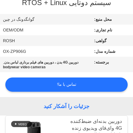
سیستم دوتایی RTOS + Linux
تور
محل منبع:
گوانگدونگ در چین
کارخانه
نام تجاری:
OEM/ODM
کنترل
گواهی:
ROSH
کیفیت
شماره مدل:
OX-ZP906G
برجسته:
,
دوربین 4G بدن ، دوربین های فیلم برداری لباس بدن
bodywear video cameras
با
ما
تماس با ما!
تماس
بگیرید
جزئیات را آشکار کنید
اخبار
دوربین بدنه‌ای ضبط‌کننده
4G وای‌فای ویدیوی زنده