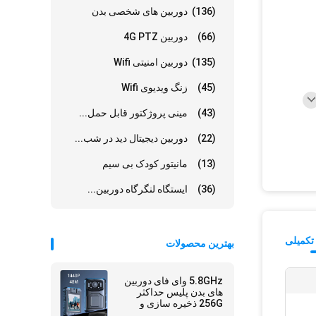
(136)
دوربین های شخصی بدن
(66)
دوربین 4G PTZ
(135)
دوربین امنیتی Wifi
(45)
زنگ ویدیوی Wifi
(43)
مینی پروژکتور قابل حمل...
(22)
دوربین دیجیتال دید در شب...
(13)
مانیتور کودک بی سیم
(36)
ایستگاه لنگرگاه دوربین...
تکمیلی
بهترین محصولات
5.8GHz وای فای دوربین
های بدن پلیس حداکثر
256G ذخیره سازی و
لینوکس4.9 تراشه برای