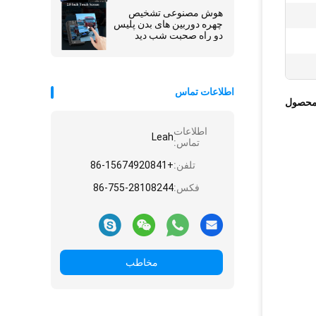
عملکرد
هوش مصنوعی تشخیص
چهره دوربین های بدن پلیس
دو راه صحبت شب دید
سیستم اندروید
اطلاعات تماس
محصول
اطلاعات
Leah
تماس:
تلفن:
+86-15674920841
فکس:
86-755-28108244
مخاطب