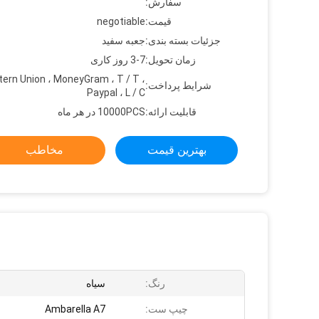
سفارش:
قیمت:
negotiable
جزئیات بسته بندی:
جعبه سفید
زمان تحویل:
3-7 روز کاری
ern Union ، MoneyGram ، T / T ،
شرایط پرداخت:
Paypal ، L / C
قابلیت ارائه:
10000PCS در هر ماه
بهترین قیمت
مخاطب
رنگ:
سیاه
چیپ ست:
Ambarella A7