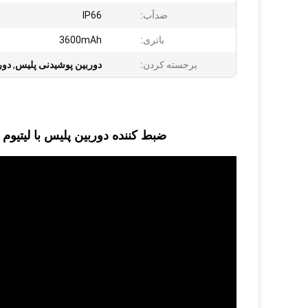
ضدآب:
IP66
باتری:
3600mAh
برجسته کردن:
دوربین پوشیدنی پلیس
,
دور
ضبط کننده دوربین پلیس با لیتیوم 3600 میلی آمپر ساعتی GPS را جایگزین باتری می کند