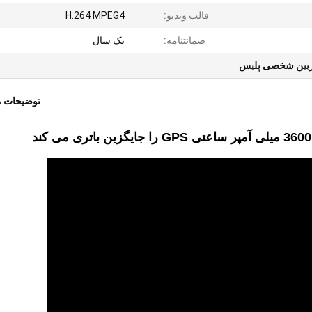
قالب ویدیو:
H.264 MPEG4
ضمانتنامه:
یک سال
بین شخصی پلیس
توضیحات 