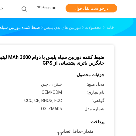
Persian
خو
درخواست نقل قول
خانه
محصولات
دوربین های بدن پلیس
ضبط کننده دوربین سیاه پلیس با دوام 3600 MAh لیتیوم 
ضبط کننده دوربین سیاه پلیس با دوا
جایگزین باتری پشتیبانی از GPS
جزئیات محصول:
محل منبع:
شنژن ، چین
نام تجاری:
OEM/ODM
گواهی:
CCC, CE, RHOS, FCC
شماره مدل:
OX-ZM605
پرداخت:
مقدار حداقل تعداد
10