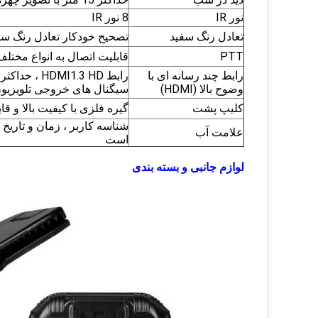
نور IR
8 نور IR
تعادل رنگ سفید
تصحیح خودکار تعادل رنگ سف
PTT
قابلیت اتصال به انواع مختلف
رابط چند رسانه ای با
رابط HDMI1.3 HD ، حداکثر پشتیبانی از حالت خروجی 1080 p
وضوح بالا (HDMI)
سیگنال های خروجی تلویزیون: NTSC/PAL ؛ (اختی
کلیپ پشت
گیره فلزی با کیفیت بالا و قابلیت
علامت آب
است
لوازم جانبی و بسته بندی