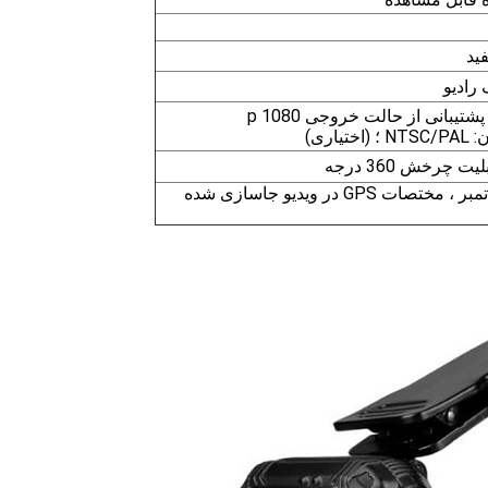
ید
 رادیو
اری)
 چرخش 360 درجه
شناسه کاربر ، زمان و تاریخ تمبر ، مختصات GPS در ویدیو جاسازی شده