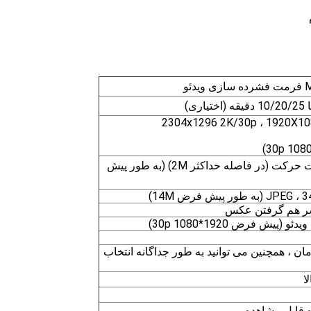
2304x1296 2K/30p ، 1920X10
قابلیت تنظیم ضبط در صورت حرکت (در فاصله حداکثر 2M) (به طور پیش
ر پیش فرض 14M)
ش فرض 1920*1080 30p)
ان ، همچنین می توانید به طور جداگانه انتخاب
ا