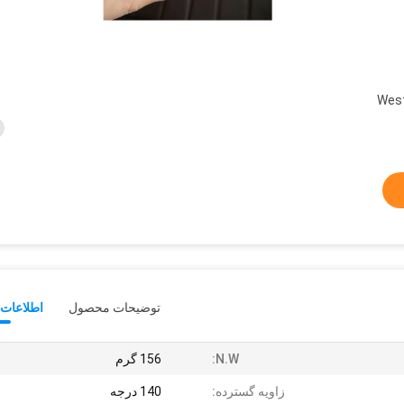
West
توضیحات محصول
اطلاعات 
N.W:
156 گرم
زاویه گسترده:
140 درجه