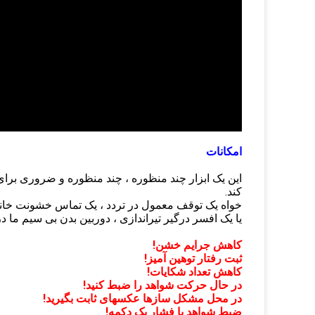
امکانات
این یک ابزار چند منظوره ، چند منظوره و ضروری بر
کند.
خواه یک توقف معمول در تردد ، یک تماس خشونت خانگی
یا یک افسر درگیر تیراندازی ، دوربین بدن بی سیم ما در
کاهش جرایم خشن!
ثبت رفتار توهین آمیز!
کاهش تعداد شکایات!
در حال حرکت شواهد را ضبط کنید!
در محل مشکل سازها عکسهای ثابت بگیرید!
ضبط شواهد با فشار یک دکمه!