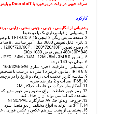
صرفه جویی در وقت در برخورد با Doorstaff و پلیس!
کارکرد
پشتیبانی از انگلیسی ، چینی ، چینی سنتی ، ژاپنی ، پرت
1. پشتیبانی از فیلمبرداری تک یا دو ضبط
2. صفحه نمایش رنگی 2 اینچی 16: 9 TFT-LCD با وضوح بالا
3. باتری قابل تعویض 3600 میلی آمپر ساعت ، 8 ساعت فیلمبرداری (1920*1080 30P)
4. وضوح تصویر: 2304x1296 2K/30p ، 1920X1080/30P ، 1280*720/60P ، 1280*720/30P
848*480/30P (پیش فرض 1080 30p)
5. سنسور 5.0 MP CMOS ، JPEG ، 34M ، 14M ، 12M ، 8M ، 3M (به طور پیش فرض 14M)
6. میدان دید 140 درجه
7. پشتیبانی از ظرفیت ذخیره سازی: 16G/32G/64G
8. 8 IR IR ، مادون قرمز 15 متر دید در شب با تشخیص چهره
9. شناسه کاربر علامت آب ، زمان و تاریخ را در برچسب های ویدئویی و ویدیو قرار دهید
10. IP65 ضد آب و 2 متر ضد ضربه
11. آشکارساز حرکت: در فاصله حداکثر 2M
12. رمز عبور حفاظت: برای تنظیم رمز عبور مدیر که 
مشاهده کند اما نمی تواند آن را حذف کند.
13. خروجی ویدئو: جک AV: سازگار با NTSC/PAL
14.PTT: می تواند به انواع مختلف رادیو متصل شود
15. پشتیبانی از پشت سر هم عکس ، عکس فوری ، عکسبرداری خودکار و خاموش شدن خودکار