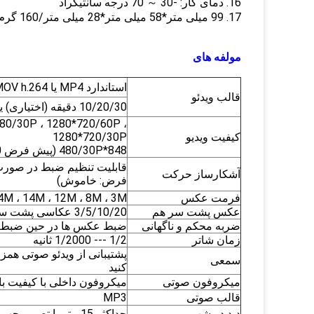
16. دمای کار: -30 ～ 70 درجه سانتیگراد
17. 99 میلی متر*58 میلی متر*28 میلی متر/160 گرم
مولفه های
استاندارد MP4 یا MOV h.264 فرمت فشرده سازی ویدئو
قالب ویدئو
10/20/30 دقیقه (اختیاری) یا 10/20/25 دقیقه (اختیاری)
80/30P ، 1280*720/60P ،
کیفیت ویدیو
1280*720/30P
848*480/30P (پیش فرض 1080 30p)
آشکارساز حرکت
فرض: خاموش)
فرمت عکس
JPEG ، 34M ، 14M ، 12M ، 8M ، 3M (به طو
عکس پشت سر هم
3/5/10/20 عکاسی پشت سر هم گرفتن عکس
ضربه محکم و ناگهانی
ضبط عکس ها در حین ضبط ویدئو (پی
زمان شاتر
1/2 --- 1/2000 ثانیه
پشتیبانی از ویدئو صوتی همزم
سمعی
کنید
میکروفون صوتی
میکروفون داخلی با کیفیت بال
قالب صوتی
MP3
دید در شب
حداکثر 15 متر با تصویر چهره قابل مشاهده