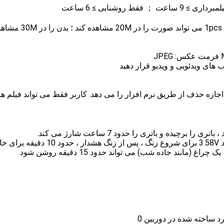
اجازه حذف از طریق نرم افزار را می دهد. کاربر فقط می تواند فیلم ها 
16. زنگ هشدار برق و کار: ولتاژ باتری کم است تا حدود 3.58V برای شروع زنگ ، پس از زنگ
ند جاده شب) می تواند حدود 15 دقیقه روشن شود.