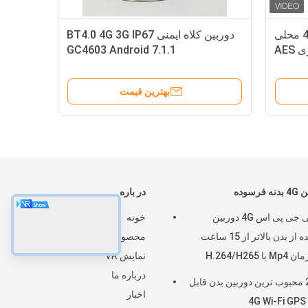
دوربین بدنه 4G LTE RTSP IP محلی
دوربین کلاه ایمنی BT4.0 4G 3G IP67
GC4603 Android 7.1.1
بهترین قیمت
 فرسوده
در باره
ردیابی جی پی اس 4G دوربین
خونه
پوشیده از بدن بالاتر از 15 ساعت
محصولات
با H.264/H265
نمایش VR
درباره ما
2026 محبوب ترین دوربین بدن قابل
اخبار
4