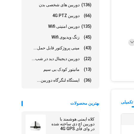
(136)
دوربین های شخصی بدن
(66)
دوربین 4G PTZ
(135)
دوربین امنیتی Wifi
(45)
زنگ ویدیوی Wifi
(43)
مینی پروژکتور قابل حمل...
(22)
دوربین دیجیتال دید در شب...
(13)
مانیتور کودک بی سیم
(36)
ایستگاه لنگرگاه دوربین...
تکمیلی
بهترین محصولات
کلاه ایمنی هوشمند با
دوربین اچ دی ساخته شده
در وای فای 4G GPS
موقعیت SOS