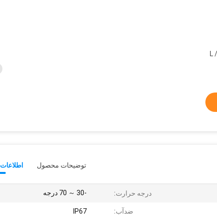
L 
توضیحات محصول
اطلاعات 
-30 ～ 70 درجه
درجه حرارت:
ضدآب:
IP67