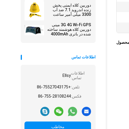
دوربین کلاه ایمنی پخش
زنده اندروید 7.1 ضد آب
3300 میلی آمپر ساعت
3G 4G Wi-Fi GPS مینی
دوربین کلاه هوشمند ساخته
شده در باتری 4000mAh
برای ضبط ویدیو
محصول
اطلاعات تماس
اطلاعات
Ellsy
تماس:
تلفن:
+86-75527043175
فکس:
86-755-28108244
مخاطب