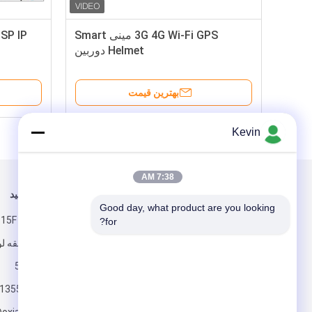
3G 4G Wi-Fi GPS مینی Smart
Helmet دوربین
بهترین قیمت
Kevin
7:38 AM
برای ما ایمیل کنید
ما را دنبال کنید
Good day, what product are you looking 
م
for?
گوانلان، منطقه ل
چین 518110
+86-13554875373