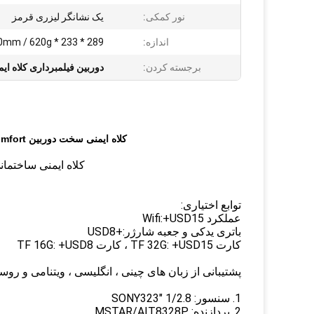
نور کمکی:
یک نشانگر لیزری قرمز
اندازه:
289 * 233 * 150mm / 620g
برجسته کردن:
دوربین فیلمبرداری کلاه ای
کلاه ایمنی سخت دوربین ABS Comfort کلاه محافظ کلاه ایمنی ایمنی صنعتی قابل تنظیم
کلاه ایمنی ساختمانی
توابع اختیاری:
عملکرد Wifi:+USD15
باتری یدکی و جعبه شارژر:+USD8
کارت TF 32G: +USD15 ، کارت TF 16G: +USD8
پشتیبانی از زبان های چینی ، انگلیسی ، ویتنامی و رو
1. سنسور: 1/2.8 "SONY323
2. پردازنده: MSTAR/AIT8328P