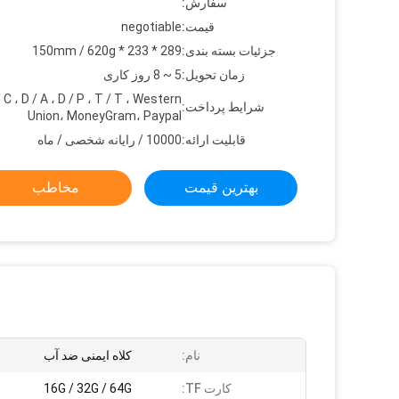
سفارش:
قیمت:
negotiable
جزئیات بسته بندی:
289 * 233 * 150mm / 620g
زمان تحویل:
5 ~ 8 روز کاری
/ C ، D / A ، D / P ، T / T ، Western
شرایط پرداخت:
Union، MoneyGram، Paypal
قابلیت ارائه:
10000 / رایانه شخصی / ماه
بهترین قیمت
مخاطب
نام:
کلاه ایمنی ضد آب
کارت TF:
16G / 32G / 64G