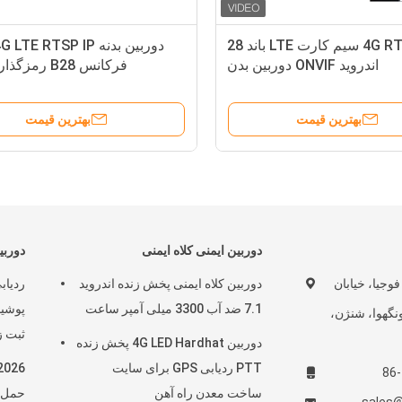
4G RTSP IP سیم کارت LTE باند 28
اندروید ONVIF دوربین بدن
فرکانس B28 رمزگذاری AES
بهترین قیمت
بهترین قیمت
دوربین ایمنی کلاه ایمنی
دوربین 4G بدنه
رکز تجاری 15F فوجیا، خیابان
دوربین کلاه ایمنی پخش زنده اندروید
7.1 ضد آب 3300 میلی آمپر ساعت
ونگهوا، شنژن،
ثبت زمان Mp4 
دوربین 4G LED Hardhat پخش زنده
PTT ردیابی GPS برای سایت
ساخت معدن راه آهن
حمل G Wi-Fi GPS