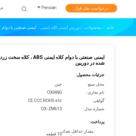
Persian
خو
درخواست نقل قول
خانه
محصولات
دوربین ایمنی کلاه ایمنی
ایمنی صنعتی با دوام کلاه ایمنی ABS ، کلاه سخت ز
ایمنی صنعتی با دوام کلاه ایمنی ABS ، کل
شده در دوربین
جزئیات محصول:
محل منبع:
چین
نام تجاری:
OXIANG
گواهی:
CE.CCC.ROHS etc
شماره مدل:
OX-ZM613
پرداخت:
مقدار حداقل تعداد
10 قطعه