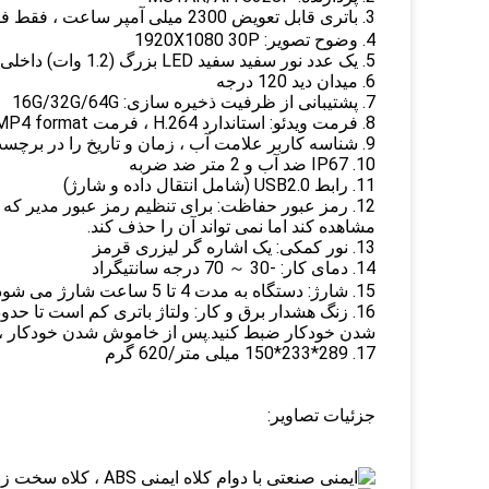
3. باتری قابل تعویض 2300 میلی آمپر ساعت ، فقط فیلمبرداری ≥ 9 ساعت ； فقط روشنایی ≥ 6 ساعت
4. وضوح تصویر: 1920X1080 30P
5. یک عدد نور سفید سفید LED بزرگ (1.2 وات) داخلی 1pcs می تواند صورت را در 20M مشاهده کند ؛ بدن را در 30M مشاهده کنید
6. میدان دید 120 درجه
7. پشتیبانی از ظرفیت ذخیره سازی: 16G/32G/64G
8. فرمت ویدئو: استاندارد H.264 ، فرمت MP4 format فرمت عکس: JPEG
9. شناسه کاربر علامت آب ، زمان و تاریخ را در برچسب های ویدئویی و ویدیو قرار دهید
10. IP67 ضد آب و 2 متر ضد ضربه
11. رابط USB2.0 (شامل انتقال داده و شارژ)
12. رمز عبور حفاظت: برای تنظیم رمز عبور مدیر که 
مشاهده کند اما نمی تواند آن را حذف کند.
13. نور کمکی: یک اشاره گر لیزری قرمز
14. دمای کار: -30 ～ 70 درجه سانتیگراد
15. شارژ: دستگاه به مدت 4 تا 5 ساعت شارژ می شود ، باتری را برچیده و باتری را حدود 7 ساعت شارژ می کند.
شدن خودکار ضبط کنید.پس از خاموش شدن خودکار ، یک چراغ (مان
17. 289*233*150 میلی متر/620 گرم
جزئیات تصاویر: