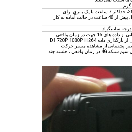
باتری قابل حذف 3600mah li، حداکثر 7 ساعت با یک باتری برای
فیلمبرداری با وضوح 1080P. بیش از 48 ساعت در حالت آماده به کار
اینترکام بی سیم: اینترکام بی سیم شبکه 4G در زمان واقعی ، جلسه چند