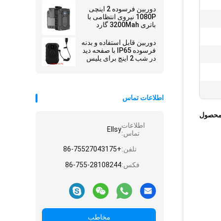
دوربین فرسوده 2 اینچی
1080P نیروی انتظامی با
باتری 3200Mah گارد
امنیتی GPS
دوربین قابل استفاده و بدنه
فرسوده IP65 با صفحه دید
در شب 2 اینچ برای پلیس
اطلاعات تماس
محصول
اطلاعات
Ellsy
تماس:
تلفن:
+86-75527043175
فکس:
86-755-28108244
مخاطب