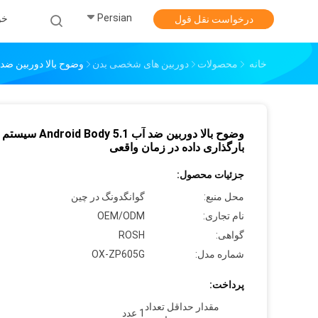
Persian
خو
درخواست نقل قول
خانه
محصولات
دوربین های شخصی بدن
وضوح بالا دوربین ضد آب Android Body 5.1 سیستم بارگذاری داده در
وضوح بالا دوربین ضد آب Android Body 5.1 سیستم
بارگذاری داده در زمان واقعی
جزئیات محصول:
محل منبع:
گوانگدونگ در چین
نام تجاری:
OEM/ODM
گواهی:
ROSH
شماره مدل:
OX-ZP605G
پرداخت:
مقدار حداقل تعداد
1 عدد