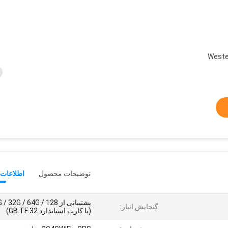
Weste
توضیحات محصول
اطلاعات 
پشتیبانی از  32G / 64G / 128
گنجایش انبار:
(با کارت استاندارد 32 GB TF)