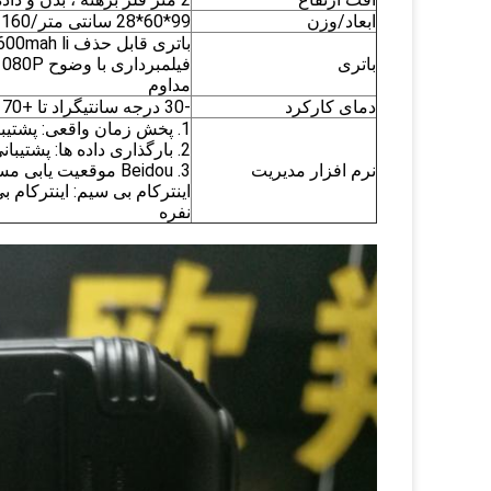
ابعاد/وزن
99*60*28 سانتی متر/160 گرم
باتری
مداوم
دمای کارکرد
-30 درجه سانتیگراد تا +70 درجه سانتیگراد
1. پخش زمان واقعی: پشتیبانی از داده های 16 جهت در زمان واقعی
2. بارگذاری داده ها: پشتیبانی از بارگذاری داده D1 720P 1080P H.264
نرم افزار مدیریت
3. Beidou موقعیت یابی مسیر: پشتیبانی از مشاهده مسیر حرکت
نفره