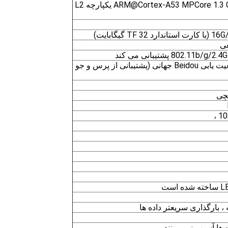
چهار هسته ای ARM@Cortex-A53 MPCore 1.3 GHz/512KB یکپارچه L2
عی
ساخته شده در ماژول موقعیت یابی Beidou جهانی (پشتیبانی از پرس و جو
10
 بارگذاری سریعتر داده ها