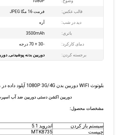
وضوح:
1080P
قالب عکس:
فرمت 16 مگا JPEG
دید در شب:
آره
باتری:
3500mAh
دمای کارکرد:
-30 + 70 درجه
برجسته کردن:
دوربین بدنه پوشیدنی
,
دورب
بلوتوث WIFI دوربین بدن 1080P 3G/4G آپلود داده در زمان واقعی
sport dv 1080p دوربین اکشن دستی دوربین ضد آب اسپرت دوربین دید در شب دوربین ورزشی
مشخصات محصول:
سیستم باز کردن
اندروید 5.1
چیپست
MTK8735