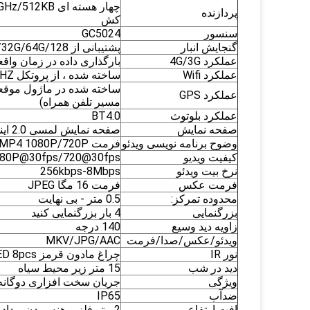
پردازنده
کش
سنسور
GC5024
گنجایش انبار
پشتیبانی از 16G/32G/64G/128 (با کارت استاندارد TF 32 گیگابایت)
عملکرد 4G/3G
بارگذاری داده در زمان واق
عملکرد Wifi
ساخته شده ، از پروتکل 802.11b/g/2.4GHZ پشتیبانی می کند
عملکرد GPS
مسیر تلفن همراه)
عملکرد بلوتوث
BT4.0
صفحه نمایش
صفحه نمایش لمسی 2.0 اینچی
وضوح برنامه نویسی ویدئو
فرمت MP4 1080P/720P
کیفیت ویدیو
80P@30fps/720@30fps ،
نرخ بیت ویدئو
256kbps-8Mbps
فرمت عکس
فرمت 16 مگا JPEG
محدوده تمرکز:
0.5 متر - بی نهایت
بزرگنمایی
4 بار بزرگنمایی کنید
زاویه دید وسیع
140 درجه
ویدئو/عکس/صدا/فرمت
MKV/JPG/AAC
نور IR
چراغ مادون قرمز LED 8pcs ساخته شده است
دید در شب
15 متر زیر محیط سیاه
ویژگی
جریان سخت افزاری دوگانه ،
ضدآب
IP65
افت ارتفاع
2 متر فلز برهنه ، بدن و داده ها آسیب نمی بینند