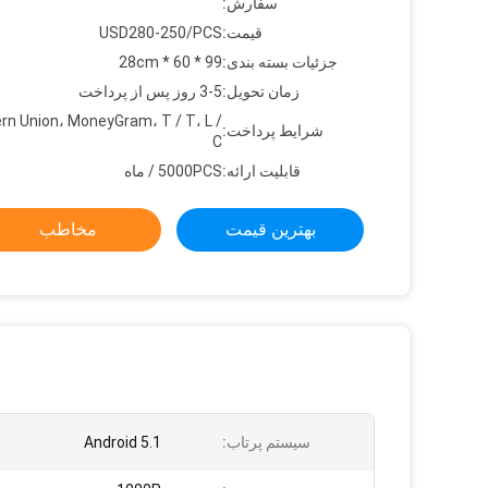
سفارش:
قیمت:
USD280-250/PCS
جزئیات بسته بندی:
99 * 60 * 28cm
زمان تحویل:
3-5 روز پس از پرداخت
rn Union، MoneyGram، T / T، L /
شرایط پرداخت:
C
قابلیت ارائه:
5000PCS / ماه
بهترین قیمت
مخاطب
سیستم پرتاب:
Android 5.1