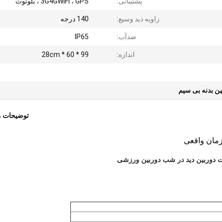
پشتیبانی:
3G4GWIFI ، GPS ، بلوتوث
زاویه دید وسیع:
140 درجه
ضدآب:
IP65
اندازه:
99 * 60 * 28cm
ین بدنه بی سیم
توضیحات 