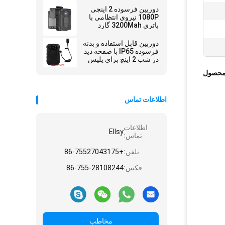
دوربین فرسوده 2 اینچی
1080P نیروی انتظامی با
باتری 3200Mah گارد
امنیتی GPS
دوربین قابل استفاده و بدنه
فرسوده IP65 با صفحه دید
در شب 2 اینچ برای پلیس
محصول
اطلاعات تماس
اطلاعات
Ellsy
تماس:
تلفن:
+86-75527043175
فکس:
86-755-28108244
مخاطب