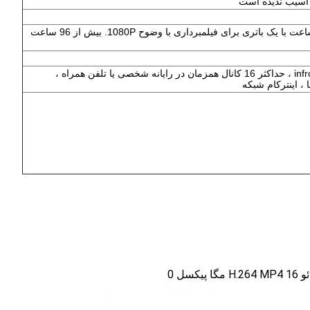
باتری قابل حذف 8000mah li، حداکثر 15 ساعت با یک باتری برای فیلمبرداری با وضوح 1080P. بیش از 96 ساعت
پشتیبانی از مرور ویدیویی و ردیابی infromaiton ، حداکثر 16 کانال همزمان در رایانه شخصی یا تلفن همراه ،