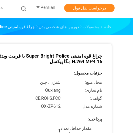
Persian
خو
درخواست نقل قول
خانه
محصولات
دوربین های شخصی بدن
چراغ قوه امنیتی Super Bright Police با فرمت ویدئو H.264 MP4 16 مگا پیکسل
چراغ قوه امنیتی Super Bright Police با فرمت و
H.264 MP4 16 مگا پیکسل
جزئیات محصول:
محل منبع:
شنژن ، چین
نام تجاری:
Ouxiang
گواهی:
CE,ROHS,FCC
شماره مدل:
OX-ZP612
پرداخت:
مقدار حداقل تعداد
1