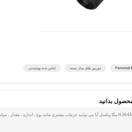
Personal
دوربین های مدار بسته
لباس بدنه پوشیدنی
محصول بدانید
چراغ قوه امنیتی Super Bright Police با فرمت ویدئو H.264 MP4 16 مگا پیکسل آیا می توانید جزئیات بیشتری مانند نوع ، اندازه ، مقدار ، موا