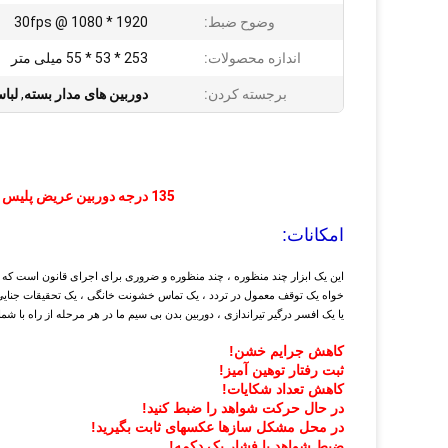
وضوح ضبط:
1920 * 1080 @ 30fps
اندازه محصولات:
253 * 53 * 55 میلی متر
برجسته کردن:
دوربین های مدار بسته
,
لبا
135 درجه دوربین عریض پلیس مشعل دوربین 1080P پشتیبانی ضد آب 3G 4G WiFi GPS
امکانات:
این یک ابزار چند منظوره ، چند منظوره و ضروری برای اجرای قانون است که 
خواه یک توقف معمول در تردد ، یک تماس خشونت خانگی ، یک تحقیقات جنایی ،
یا یک افسر درگیر تیراندازی ، دوربین بدن بی سیم ما در هر مرحله از راه با شما
کاهش جرایم خشن!
ثبت رفتار توهین آمیز!
کاهش تعداد شکایات!
در حال حرکت شواهد را ضبط کنید!
در محل مشکل سازها عکسهای ثابت بگیرید!
ضبط شواهد با فشار یک دکمه!