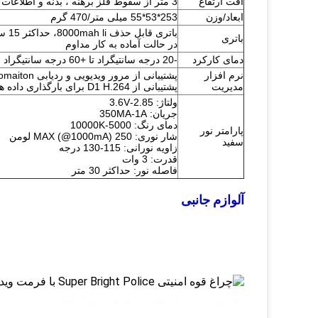
افت ارتفاع
3 متر از سقوط فلز برهنه ، بدنه و اطلاعات آسیب ندیده است
ابعاد/وزن
253*53*55 میلی متر/470 گرم
باتری
در حالت آماده به کار مداوم
دمای کارکرد
-20 درجه سانتیگراد تا +60 درجه سانتیگراد
نرم افزار
مدیریت
پشتیبانی از D1 H.264 برای بارگذاری داده ها ، اینترکام شبکه
ولتاژ: 2.85-3.6V
جریان: 350MA-1A
دمای رنگ: 5000-10000K
پارامتر نور
شار نوری: MAX (@1000mA) 250 لومن
سفید
زاویه نورانی: 115-130 درجه
قدرت: 3 وات
فاصله نور: حداکثر 30 متر
آ
لوازم جانبی