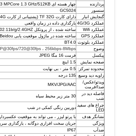
پردازنده
چهار هسته ای ARM@Cortex-A53 MPCore 1.3 GHz/512KB یکپارچه L2 کش
سنسور
GC5024
گنجایش انبار
دارای کارت TF 32G (پشتیبانی از کارت TF 64G)
عملکرد 4G/3G
بارگذاری داده در زمان واقعی
عملکرد Wifi
ساخته شده ، از پروتکل 802.11b/g/2.4GHZ پشتیبانی می کند
عملکرد GPS
ساخته شده در ماژول موقعیت یابی Beidou جهانی (پشتیبانی از پرس و جو مسیر تلفن همراه)
عملکرد بلوتوث
BT4.0
وضوح
P@30fps/720@30fps ، 256kbps-8Mbps
پیکسل
فرمت 16 مگا JPEG
صفحه نمایش
1.5 اینچ
محدوده تمرکز:
0.5 متر - بی نهایت
زاویه دید وسیع
135 درجه
ویدئو/عکس/
MKV/JPG/AAC
صدا/فرمت
فاصله دید در
30 متر زیر محیط سیاه
شب
چراغ های سفید
دوربین رنگی کمکی در شب
LED
نشانگر هدف
با پرتو لیزر ، می تواند به موقعیت عکسبردا
ویژگی
جریان سخت افزاری دوگانه ، بارگذاری سریعت
ضدآب
IP67