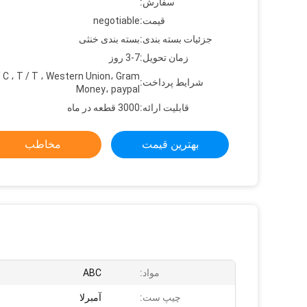
سفارش:
قیمت:
negotiable
جزئیات بسته بندی:
بسته بندی خنثی
زمان تحویل:
3-7 روز
/ C ، T / T ، Western Union، Gram
شرایط پرداخت:
Money، paypal
قابلیت ارائه:
3000 قطعه در ماه
بهترین قیمت
مخاطب
مواد:
ABC
چیپ ست:
آمبرلا