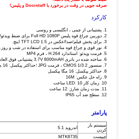
صرفه جویی در وقت در برخورد با Doorstaff و پلیس!
کارکرد
1. پشتیبانی از چینی ، انگلیسی و روسی
2. دوربین چراغ قوه پلیس Full HD 1080P برای ضبط ویدئو/صدا/عکس ؛
3. برای پخش فیلم/صدا/عکس در TFT LCD 1.5 اینچ.
4. نور قوی و چراغ قوه مناسب برای استفاده در شب و روز.
5. فرمت ویدئو: استاندارد H.264 ، فرم MP4
6. ساخته شده در باتری 3.7V 8000mAH پشتیبانی فوق العاده طولانی مدت کار 15hours ؛
7. سنسور 1/3.2 CMOS ، فرمت JPG ؛حداکثر پیکسل: 16 مگا پیکسل
8. حداکثر پیکسل: 16 مگا پیکسل
9. راه حل عکس: 16M
10. زمان کار LED: 10 ساعت
11. مدت زمان شارژ: 12 ساعت
12. سطح ضد آب IP65
پارامتر
سیستم باز
اندروید 5.1
کردن
چیپست
MTK8735