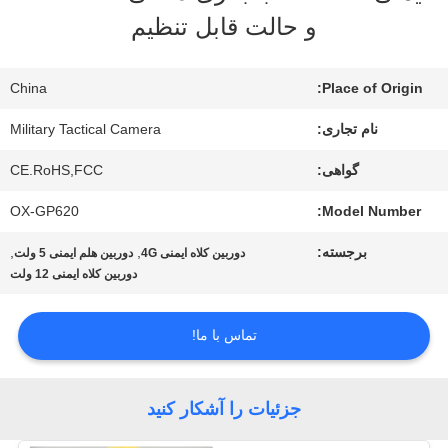
و حالت قابل تنظیم
ما
China
Place of Origin:
تور
نام تجاری:
Military Tactical Camera
کارخانه
گواهی:
CE.RoHS,FCC
OX-GP620
Model Number:
کنترل
برجسته:
,
,
دوربین کلاه ایمنی 4G
دوربین هلم ایمنی 5 ولت
کیفیت
دوربین کلاه ایمنی 12 ولت
تماس با ما!
با
ما
جزئیات را آشکار کنید
تماس