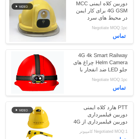
دوربین کلاه ایمنی MCC
بگیرید
4G GSM برای کار ایمن
در محیط های سرد
اخبار
Negotiate MOQ:1pc
تماس
پرونده
4G 4k Smart Railway
Helm Camera چراغ های
ها
جلو LED ضد انفجار با
دوربین ضد لرزش
Negotiate MOQ:1pc
درخواست
تماس
نقل قول
PTT هارد کلاه ایمنی
دوربین فیلمبرداری
دوربین فیلمبرداری از 4G
نقشه
WIFI پشتیبانی می کند
Negotiated MOQ:1 کامپیوتر
سایت