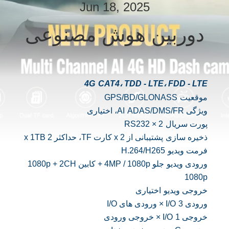
Jun 18, 2025
تور
دوربین هوش مصنوعی
کارخانه
کنترل
4G
CAT4، TDD - LTE، FDD - LTE
کیفیت
موقعیت
GPS/BD/GLONASS
ویژگی AI
ADAS/DMS/FR، اختیاری
با
پورت سریال
2 × RS232
ما
ذخیره سازی
پشتیبانی از 2 x کارت TF، حداکثر 2 x 1TB
فرمت ویدیو
H.264/H265
تماس
ورودی ویدیو
جلو 4MP / 1080p + کابین 1080p + 2CH
بگیرید
1080p
خروجی ویدیو
اختیاری
ورودی I/O
3 × ورودی های I/O
اخبار
خروجی I/O
1 × خروجی ورودی