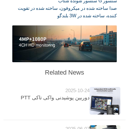
سنسور G
سنسور شونده شتاب
پرونده
صدا
ساخته شده در میکروفون، ساخته شده در تقویت
ها
کننده، ساخته شده در 3W بلندگو
درخواست
نقل قول
نقشه
سایت
Related News
سیاست
2025-10-24
دوربین پوشیدنی واکی تاکی PTT
حفظ
حریم
خصوصی
2025-06-07